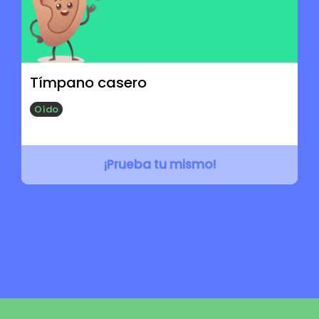
Tímpano casero
Oído
¡Prueba tu mismo!