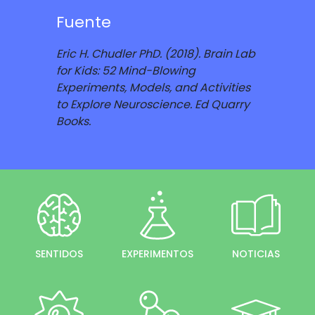
Fuente
Eric H. Chudler PhD. (2018). Brain Lab
for Kids: 52 Mind-Blowing
Experiments, Models, and Activities
to Explore Neuroscience. Ed Quarry
Books.
SENTIDOS
EXPERIMENTOS
NOTICIAS