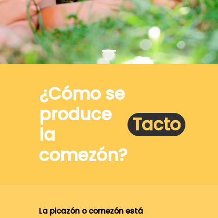
¿Cómo se
produce
Tacto
la
comezón?
La picazón o comezón está