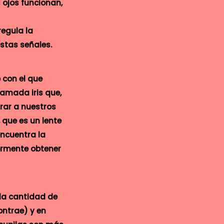
 ojos funcionan,
regula la
estas señales.
 con el que
lamada iris que,
trar a nuestros
 que es un lente
encuentra la
ormente obtener
 la cantidad de
ontrae) y en