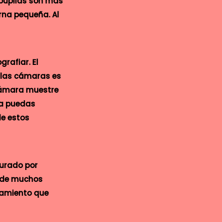
 pupilas son más
rna pequeña. Al
afiar. El
n las cámaras es
 cámara muestre
ya puedas
de estos
turado por
e de muchos
esamiento que