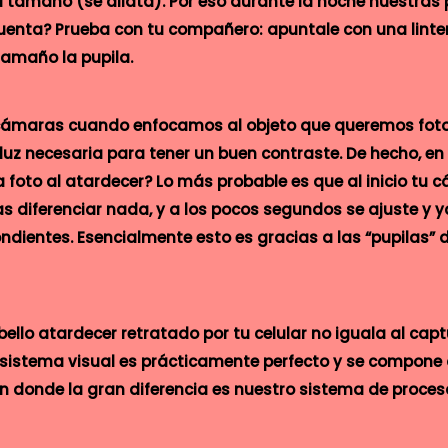
tamaño (se dilata). Por eso durante la noche nuestras
uenta? Prueba con tu compañero: apuntale con una linte
tamaño la pupila.
ámaras cuando enfocamos al objeto que queremos fotogr
luz necesaria para tener un buen contraste. De hecho, e
 foto al atardecer? Lo más probable es que al inicio tu
 diferenciar nada, y a los pocos segundos se ajuste y 
ndientes. Esencialmente esto es gracias a las “pupilas” 
ello atardecer retratado por tu celular no iguala al cap
 sistema visual es prácticamente perfecto y se compon
. En donde la gran diferencia es nuestro sistema de proc