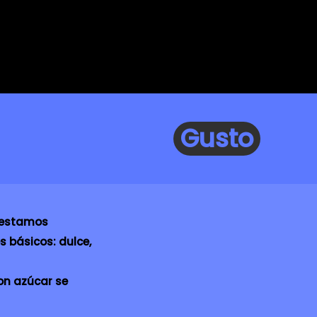
Gusto
e estamos
 básicos: dulce,
on azúcar se