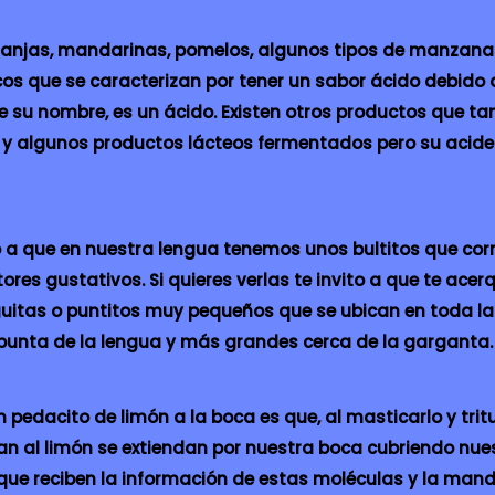
naranjas, mandarinas, pomelos, algunos tipos de manzanas
cos que se caracterizan por tener un sabor ácido debido
ice su nombre, es un ácido. Existen otros productos que t
e y algunos productos lácteos fermentados pero su acide
o a que en nuestra lengua tenemos unos bultitos que cor
es gustativos. Si quieres verlas te invito a que te acerq
uitas o puntitos muy pequeños que se ubican en toda la 
 punta de la lengua y más grandes cerca de la garganta.
edacito de limón a la boca es que, al masticarlo y tritu
n al limón se extiendan por nuestra boca cubriendo nue
ue reciben la información de estas moléculas y la mand