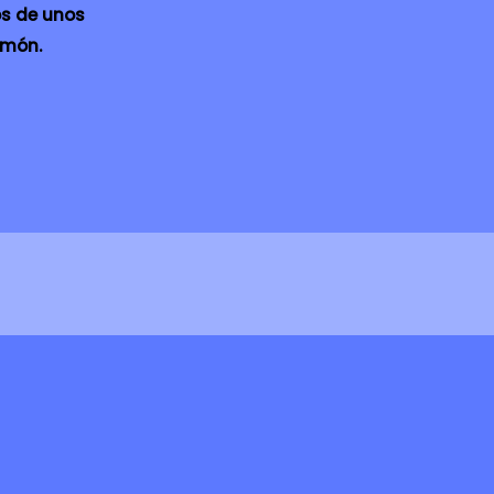
os de unos
imón.