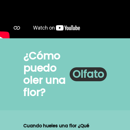
¿Cómo
puedo
Olfato
oler una
flor?
Cuando hueles una flor ¿Qué