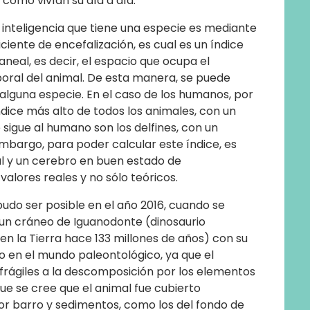
e cómo vivían su día a día.
inteligencia que tiene una especie es mediante
ciente de encefalización, es cual es un índice
neal, es decir, el espacio que ocupa el
poral del animal. De esta manera, se puede
 alguna especie. En el caso de los humanos, por
dice más alto de todos los animales, con un
e sigue al humano son los delfines, con un
embargo, para poder calcular este índice, es
l y un cerebro en buen estado de
alores reales y no sólo teóricos.
 pudo ser posible en el año 2016, cuando se
: un cráneo de Iguanodonte (dinosaurio
en la Tierra hace 133 millones de años) con su
mo en el mundo paleontológico, ya que el
frágiles a la descomposición por los elementos
ue se cree que el animal fue cubierto
 barro y sedimentos, como los del fondo de