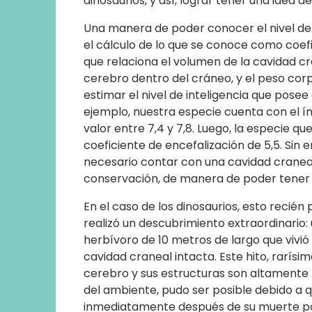
dinosaurios, y así, lograr tener una idea d
Una manera de poder conocer el nivel de 
el cálculo de lo que se conoce como coefi
que relaciona el volumen de la cavidad cra
cerebro dentro del cráneo, y el peso cor
estimar el nivel de inteligencia que posee
ejemplo, nuestra especie cuenta con el ín
valor entre 7,4 y 7,8. Luego, la especie qu
coeficiente de encefalización de 5,5. Sin 
necesario contar con una cavidad cranea
conservación, de manera de poder tener v
En el caso de los dinosaurios, esto recién
realizó un descubrimiento extraordinario
herbívoro de 10 metros de largo que vivió 
cavidad craneal intacta. Este hito, rarísi
cerebro y sus estructuras son altamente 
del ambiente, pudo ser posible debido a q
inmediatamente después de su muerte por